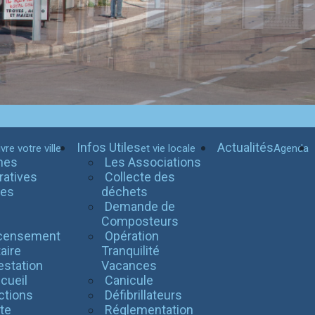
Infos Utiles
Actualités
vre votre ville
et vie locale
Agenda
hes
Les Associations
ratives
Collecte des
tes
déchets
Demande de
l
Composteurs
censement
Opération
taire
Tranquilité
estation
Vacances
cueil
Canicule
ctions
Défibrillateurs
te
Réglementation