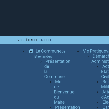
VOUS ÊTES ICI :
ACCUEIL
La Commune
Vie Pratique
de
Vi
Démarc
Bréviandes
Présentation
Administ
de
Ac
la
Etat
Commune
Civi
Mot
Re
de
Mili
Bienvenue
Att
du
d’Ac
Maire
Ele
Présentation
Car