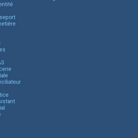
entité
seport
etière
é
es
AS
cerie
iale
ciliateur
tice
istant
al
é