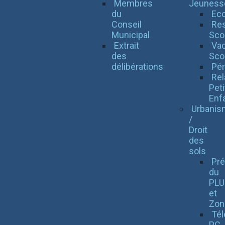
Membres
Jeuness
du
Eco
Conseil
Res
Municipal
Scol
Extrait
Va
des
Sco
délibérations
Pér
Rel
Peti
Enf
Urbanis
/
Droit
des
sols
Pré
du
PLU
et
Zon
Té
PC