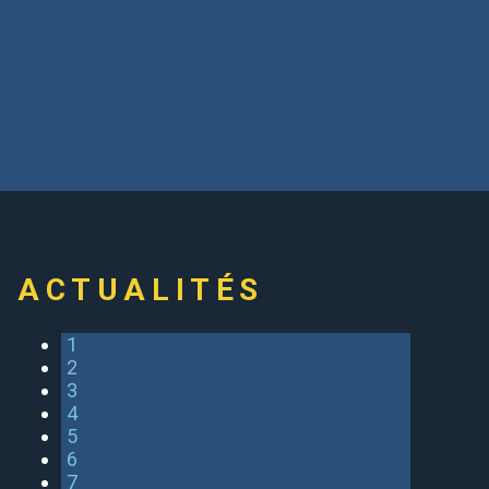
ACTUALITÉS
1
2
3
4
5
6
7