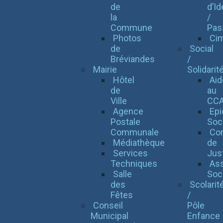
de
d’Id
la
/
Commune
Pas
Photos
Cim
de
Social
Bréviandes
/
Mairie
Solidarit
Hôtel
Aid
de
au
Ville
CC
Agence
Epi
Postale
Soc
Communale
Con
Médiathèque
de
Services
Jus
Techniques
Ass
Salle
Soci
des
Scolarit
Fêtes
/
Conseil
Pôle
Municipal
Enfance