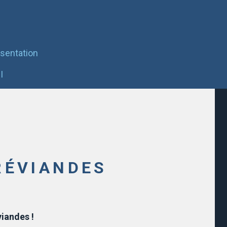
sentation
I
RÉVIANDES
viandes !