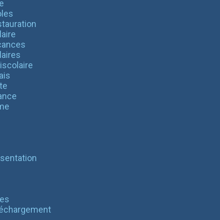
e
les
tauration
aire
cances
laires
iscolaire
ais
te
ance
me
sentation
es
léchargement