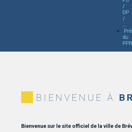
/
DP
/
...
Pré
du
PPR
BIENVENUE À
B
Bienvenue sur le site officiel de la ville de Bré